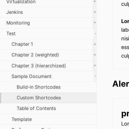
+
Virtualization
cul
+
Jenkins
Lo
+
Monitoring
lab
-
Test
nis
+
Chapter 1
ess
+
Chapter 2 (weighted)
cul
+
Chapter 3 (hierarchized)
-
Sample Document
Aler
Build-in Shortcodes
Custom Shortcodes
Table of Contents
p
Template
Lor