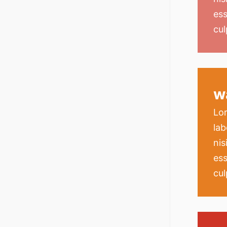
ess
cul
w
Lor
lab
nis
ess
cul