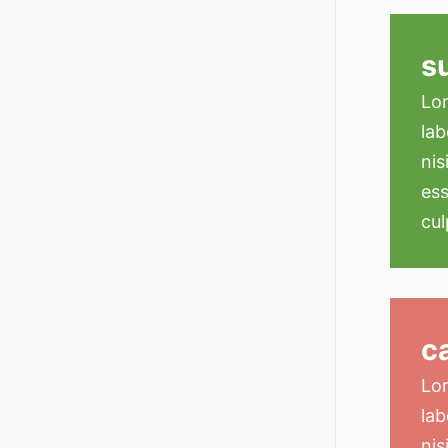
s
Lor
lab
nis
ess
cul
c
Lor
lab
nis