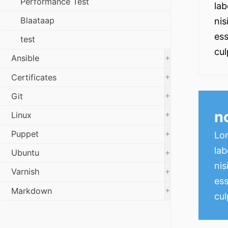
Performance Test
lab
Blaataap
nis
ess
test
cul
+
Ansible
+
Certificates
+
Git
n
+
Linux
+
Puppet
Lor
lab
+
Ubuntu
nis
+
Varnish
ess
+
Markdown
cul