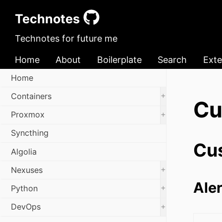
Technotes
Technotes for future me
Home
About
Boilerplate
Search
Exte
Home
+
Containers
Cu
+
Proxmox
Syncthing
Cu
Algolia
+
Nexuses
Aler
+
Python
+
DevOps