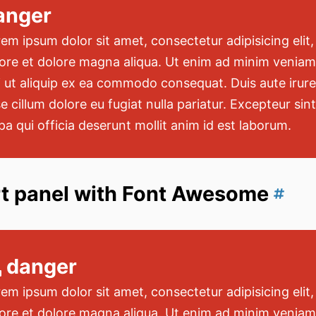
anger
em ipsum dolor sit amet, consectetur adipisicing elit
ore et dolore magna aliqua. Ut enim ad minim veniam,
i ut aliquip ex ea commodo consequat. Duis aute irure 
e cillum dolore eu fugiat nulla pariatur. Excepteur si
pa qui officia deserunt mollit anim id est laborum.
rt panel with Font Awesome
danger
em ipsum dolor sit amet, consectetur adipisicing elit
ore et dolore magna aliqua. Ut enim ad minim veniam,