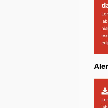
d
Lor
lab
nis
ess
cul
Ale
Lor
lab