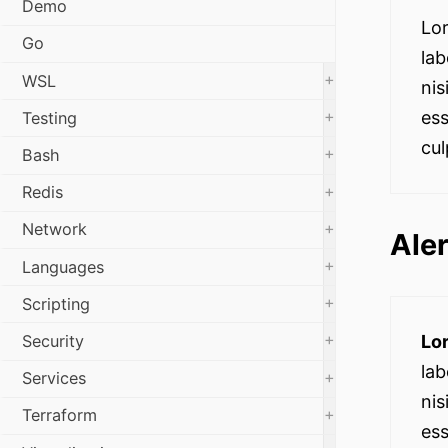
Demo
Lor
Go
lab
+
WSL
nis
+
ess
Testing
cul
+
Bash
+
Redis
+
Network
Ale
+
Languages
+
Scripting
+
Security
Lo
lab
+
Services
nis
+
Terraform
ess