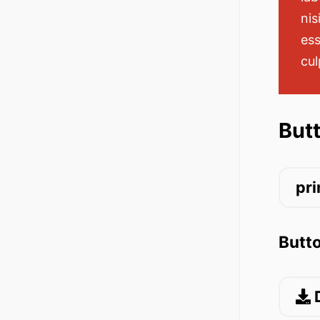
nis
ess
cul
But
pr
Butt