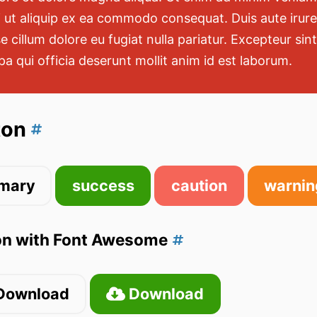
i ut aliquip ex ea commodo consequat. Duis aute irure 
e cillum dolore eu fugiat nulla pariatur. Excepteur si
pa qui officia deserunt mollit anim id est laborum.
ton
imary
success
caution
warnin
on with Font Awesome
Download
Download